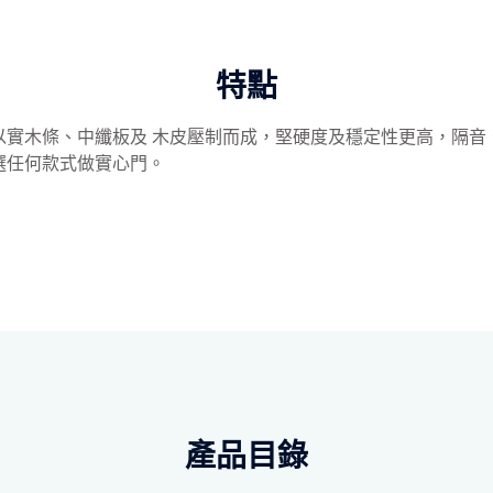
特點
以實木條、中纖板及 木皮壓制而成，堅硬度及穩定性更高，隔音
選任何款式做實心門。
產品目錄