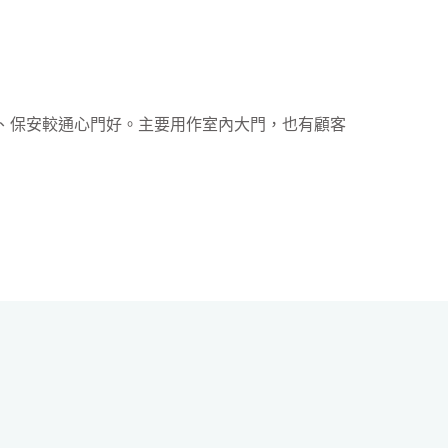
、保安較通心門好。主要用作室內大門，也有顧客