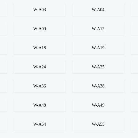
W-A03
W-A04
W-A09
W-A12
W-A18
W-A19
W-A24
W-A25
W-A36
W-A38
W-A48
W-A49
W-A54
W-A55