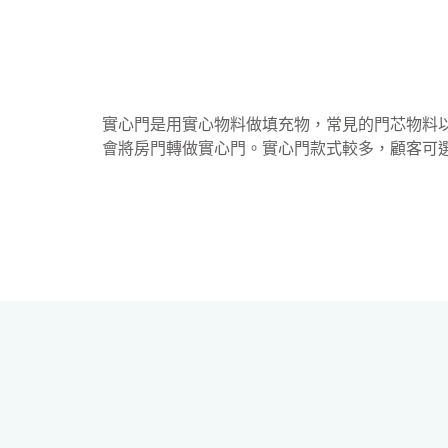
實心門是用實心物料做填充物，常見的門芯物料
會將房門轉做實心門。實心門款式較多，顧客可